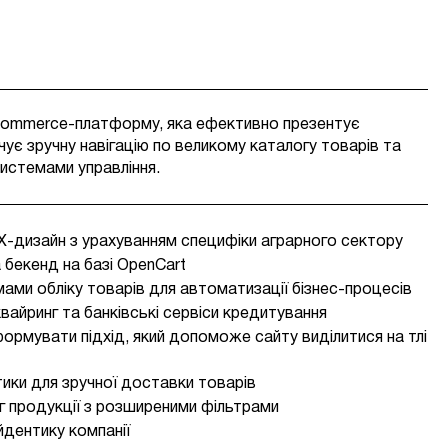
ommerce-платформу, яка ефективно презентує
чує зручну навігацію по великому каталогу товарів та
системами управління.
X-дизайн з урахуванням специфіки аграрного сектору
 бекенд на базі OpenCart
мами обліку товарів для автоматизації бізнес-процесів
айринг та банківські сервіси кредитування
ормувати підхід, який допоможе сайту виділитися на тлі
тики для зручної доставки товарів
г продукції з розширеними фільтрами
йдентику компанії