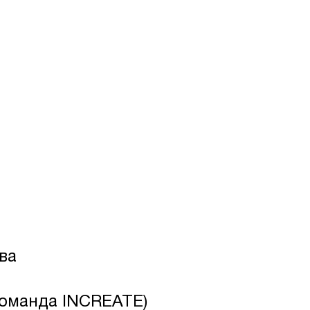
ва
команда INCREATE)