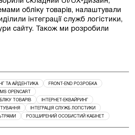
творили складний UI/UX-дизайн,
емами обліку товарів, налаштували
ділили інтеграції служб логістики,
ури сайту. Також ми розробили
НГ ТА АЙДЕНТИКА
FRONT-END РОЗРОБКА
MS OPENCART
БЛІКУ ТОВАРІВ
ІНТЕРНЕТ-ЕКВАЙРИНГ
ИТУВАННЯ
ІНТЕГРАЦІЯ СЛУЖБ ЛОГІСТИКИ
ЛЬТРАМИ
РОЗШИРЕНИЙ ОСОБИСТИЙ КАБІНЕТ