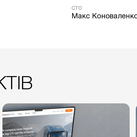
CTO
Макс Коноваленк
ТІВ