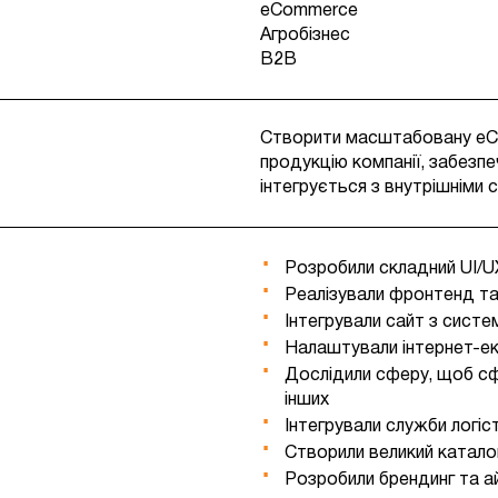
eCommerce
Агробізнес
B2B
Створити масштабовану eC
продукцію компанії, забезпе
інтегрується з внутрішніми 
Розробили складний UI/U
Реалізували фронтенд та
Інтегрували сайт з систе
Налаштували інтернет-екв
Дослідили сферу, щоб сф
інших
Інтегрували служби логіс
Створили великий катало
Розробили брендинг та а