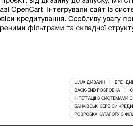
проєкт: від дизайну до запуску. Ми с
зі OpenCart, інтегрували сайт із сист
рвіси кредитування. Особливу увагу при
иреними фільтрами та складної структ
UI/UX ДИЗАЙН
БРЕНДИ
BACK-END РОЗРОБКА
C
ІНТЕГРАЦІЇ З СИСТЕМАМИ О
БАНКІВСЬКІ СЕРВІСИ КРЕД
РОЗРОБКА КАТАЛОГУ З ФІ