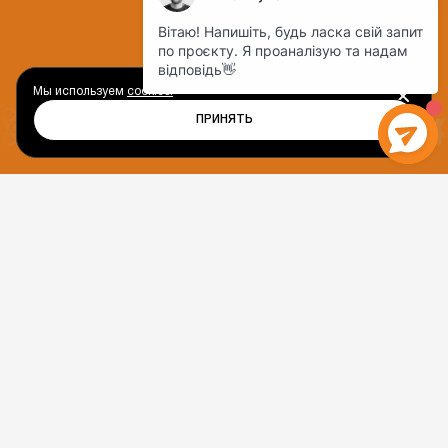
Мы используем
cookies.
ПРИНЯТЬ
П
О
С
Л
У
Г
И
УСЛУГИ
ПО РАЗРАБОТКЕ
САЙТОВ
Выбирайте веб-решение, которое
соответствует вашему запросу — а мы
гарантируем его профессиональное